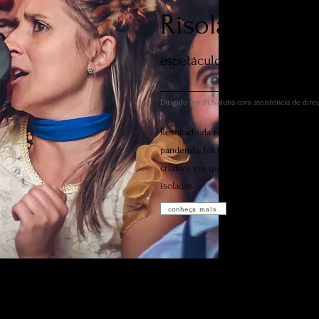
Risolamento S
espetáculo virtual
Dirigido por Bi Naluna com assistência de dire
Resultado da reinvenção exigida pelo 
pandemia, foi realizado durante um pe
criativa em que 09 artistas, músicos e
isolados.
conheça mais