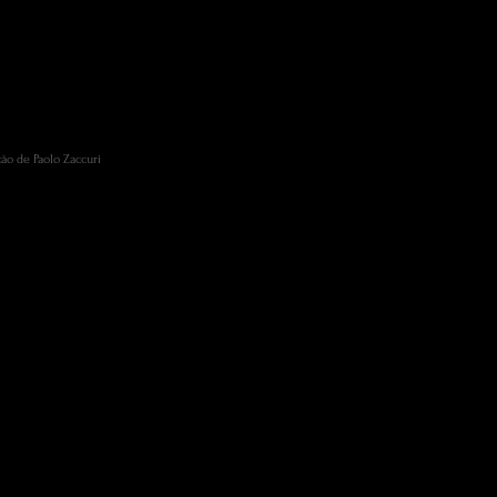
ocial
ção de Paolo Zaccuri
contexto da
ríodo de vivência
 produtores ficaram