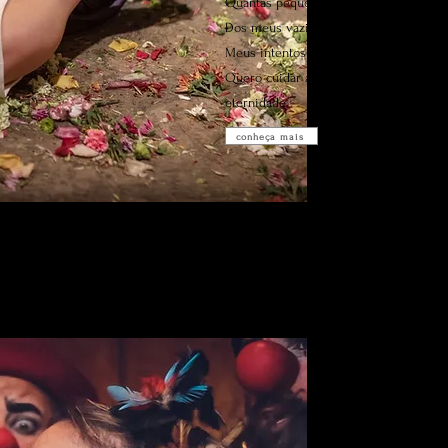
Quantas pequenas mortes de mim me
Dos meus vazios e dos meus nadas..
Meus intentos por evitar o inevitável, 
Quero cuidar as palavras desconhecida
eternidade
conheça mais