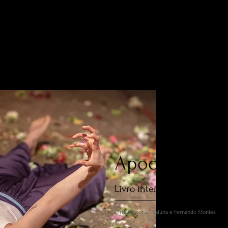
Apocalypsis 
Livro interior
Dirigido por Bi Naluna e Fernando Montes