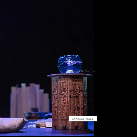
Eu Lua, Eles F
Relato Cênico
Criação: Bi Naluna
Certa vez um peixinho ganhou vida de
peixinho. Uma estranha dança nasceu d
dando origem a um universo de experiê
A vida em mim. Em ti. Entre nós.
conheça mais